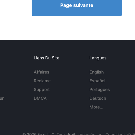
Page suivante
Liens Du Site
Langues
Affaires
English
Réclame
Español
Support
Português
ur
DMCA
Deutsch
More...
•
© 2026 Eezy LLC. Tous droits réservés
Conditions d'uti