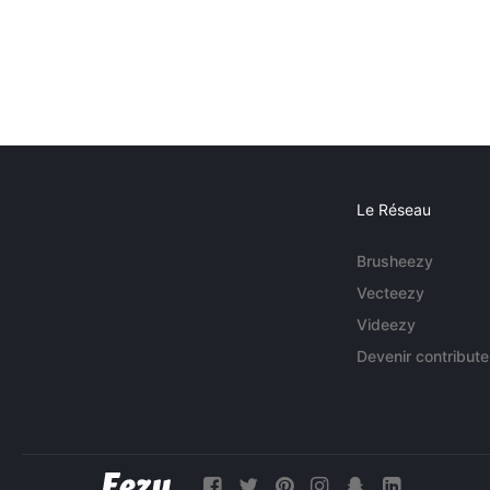
Le Réseau
Brusheezy
Vecteezy
Videezy
Devenir contribute