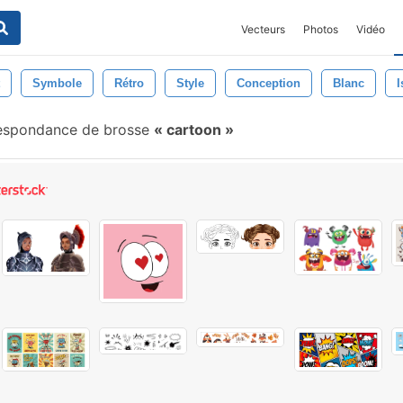
Vecteurs
Photos
Vidéo
Symbole
Rétro
Style
Conception
Blanc
I
espondance de brosse
cartoon