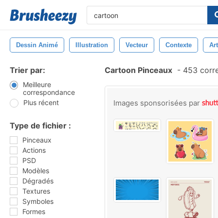
Dessin Animé
Illustration
Vecteur
Contexte
Art
Trier par:
Cartoon Pinceaux
-
453 corr
Meilleure
correspondance
Plus récent
Images sponsorisées par
Type de fichier :
Pinceaux
Actions
PSD
Modèles
Dégradés
Textures
Symboles
Formes