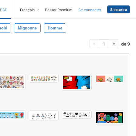
S'inscrire
PSD
Français
Passer Premium
Se connecter
solé
Mignonne
Homme
de 9
1