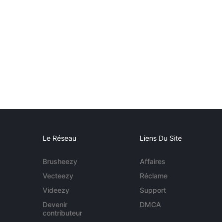
Le Réseau
Liens Du Site
Brusheezy
Affaires
Vecteezy
Réclame
Videezy
Support
Devenir
DMCA
contributeur