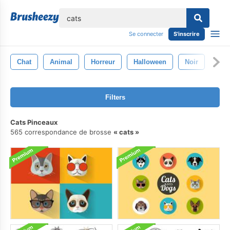
lose
Se connecter
S'inscrire
Chat
Animal
Horreur
Halloween
Noir
Filters
Cats Pinceaux
565 correspondance de brosse
cats