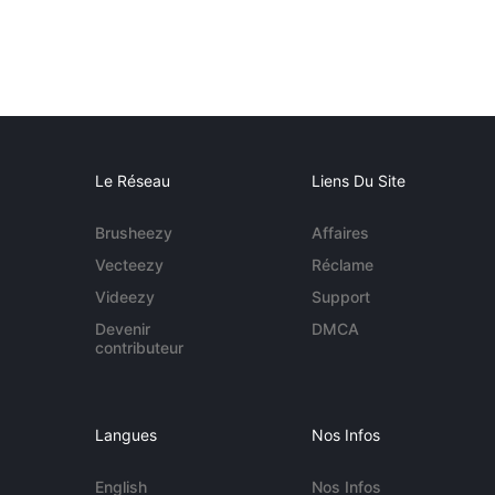
Le Réseau
Liens Du Site
Brusheezy
Affaires
Vecteezy
Réclame
Videezy
Support
Devenir
DMCA
contributeur
Langues
Nos Infos
English
Nos Infos