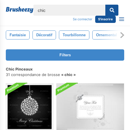
lose
Se connecter
S'inscrire
Fantaisie
Décoratif
Tourbillonne
Ornemental
O
Filters
Chic Pinceaux
31 correspondance de brosse
chic