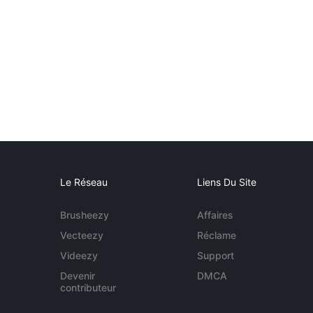
Le Réseau
Liens Du Site
Brusheezy
Affaires
Vecteezy
Réclame
Videezy
Support
Devenir
DMCA
contributeur