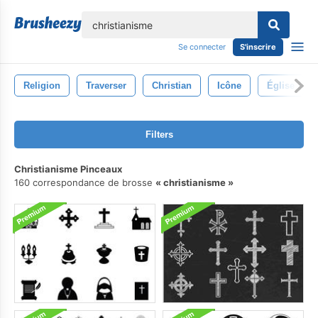
lose
Se connecter
S'inscrire
Religion
Traverser
Christian
Icône
Église
Filters
Christianisme Pinceaux
160 correspondance de brosse
christianisme