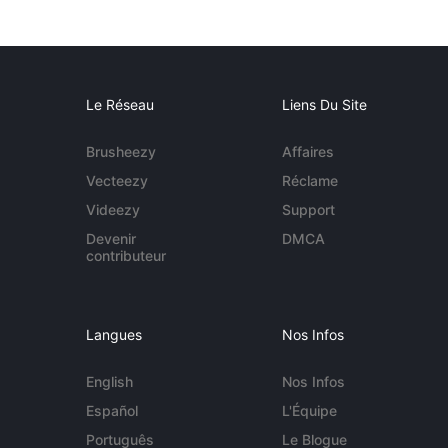
Le Réseau
Liens Du Site
Brusheezy
Affaires
Vecteezy
Réclame
Videezy
Support
Devenir
DMCA
contributeur
Langues
Nos Infos
English
Nos Infos
Español
L'Équipe
Português
Le Blogue