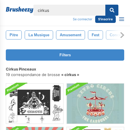
lose
Se connecter
S'inscrire
Pitre
La Musique
Amusement
Fest
Concert
Filters
Cirkus Pinceaux
19 correspondance de brosse
cirkus