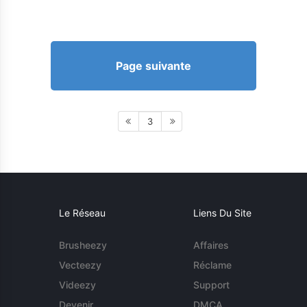
Page suivante
3
Le Réseau
Liens Du Site
Brusheezy
Affaires
Vecteezy
Réclame
Videezy
Support
Devenir
DMCA