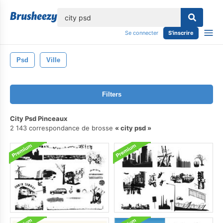
lose
Se connecter
S'inscrire
Psd
Ville
Filters
City Psd Pinceaux
2 143 correspondance de brosse
city psd