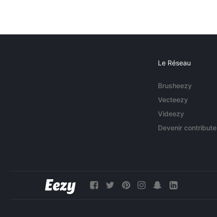
Le Réseau
Brusheezy
Vecteezy
Videezy
Devenir contribute