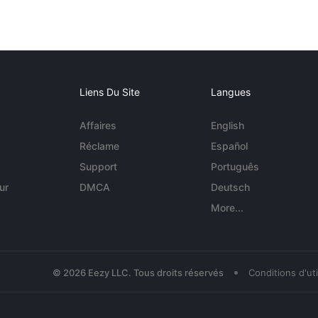
Liens Du Site
Langues
Affaires
English
Réclame
Español
Support
Português
ur
DMCA
Deutsch
More...
•
© 2026 Eezy LLC. Tous droits réservés
Conditions d'uti