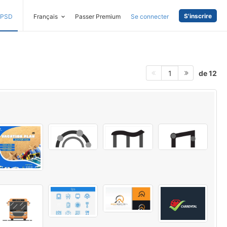
S'inscrire
PSD
Français
Passer Premium
Se connecter
de 12
1