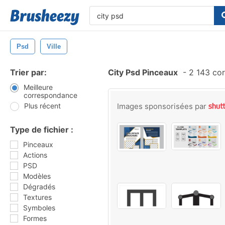
Psd
Ville
Trier par:
City Psd Pinceaux
-
2 143 co
Meilleure
correspondance
Plus récent
Images sponsorisées par
Type de fichier :
Pinceaux
Actions
PSD
Modèles
Dégradés
Textures
Symboles
Formes