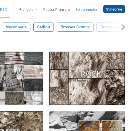
S'inscrire
PSD
Français
Passer Premium
Se connecter
Maçonnerie
Caillou
Brosses Grunge
Brosse Grunge