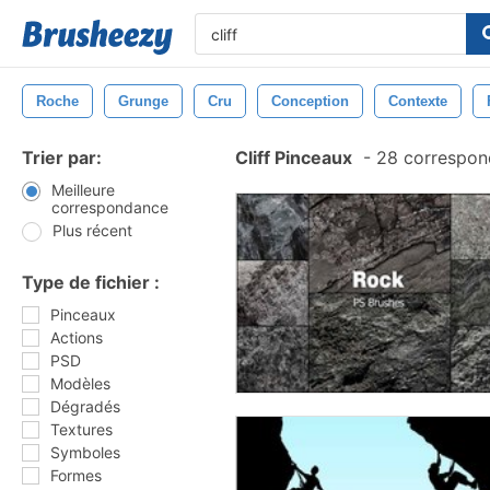
Roche
Grunge
Cru
Conception
Contexte
Trier par:
Cliff Pinceaux
-
28 correspon
Meilleure
correspondance
Plus récent
Type de fichier :
Pinceaux
Actions
PSD
Modèles
Dégradés
Textures
Symboles
Formes