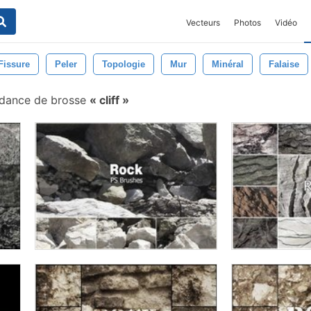
Vecteurs
Photos
Vidéo
Fissure
Peler
Topologie
Mur
Minéral
Falaise
dance de brosse
cliff