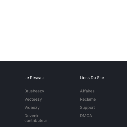
Le Réseau
Liens Du Site
Brusheezy
Affaires
Vecteezy
Réclame
Videezy
Support
Devenir
DMCA
contributeur