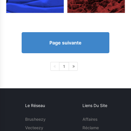
Page suivante
1
Le Réseau
Liens Du Site
Brusheezy
Affaires
Vecteezy
Réclame