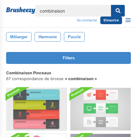
lose
Se connecter
S'inscrire
Mélanger
Harmonie
Puzzle
Filters
Combinaison Pinceaux
67 correspondance de brosse
combinaison