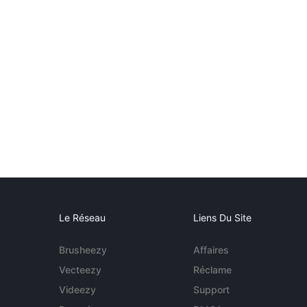
Le Réseau
Liens Du Site
Brusheezy
Affaires
Vecteezy
Réclame
Videezy
Support