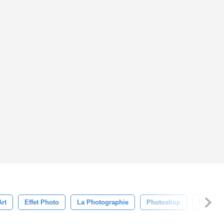
rt
Effet Photo
La Photographie
Photoshop
Profess