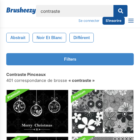
lose
Se connecter
S'inscrire
Abstrait
Noir Et Blanc
Différent
Filters
Contraste Pinceaux
401 correspondance de brosse
contraste