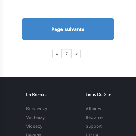
Page suivante
7
Le Réseau
Liens Du Site
Brusheezy
Affaires
Vecteezy
Réclame
Videezy
Support
Devenir
DMCA