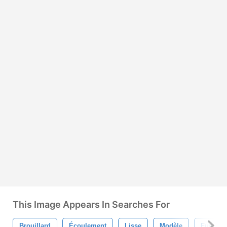
This Image Appears In Searches For
Brouillard
Écoulement
Lisse
Modèle
Fumée