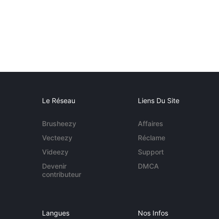
Le Réseau
Liens Du Site
Brusheezy
Affaires
Vecteezy
Réclame
Videezy
Support
Devenir
DMCA
contributeur
Langues
Nos Infos