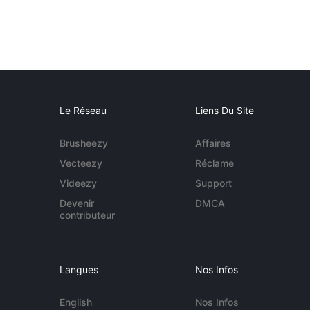
Le Réseau
Liens Du Site
Brusheezy
Affaires
Vecteezy
Réclame
Videezy
Support
Devenir
DMCA
contributeur
Langues
Nos Infos
English
Nos Infos