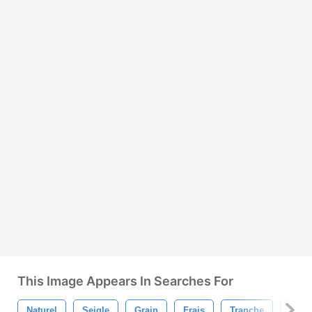
This Image Appears In Searches For
Naturel
Seigle
Grain
Frais
Tranche
Déco