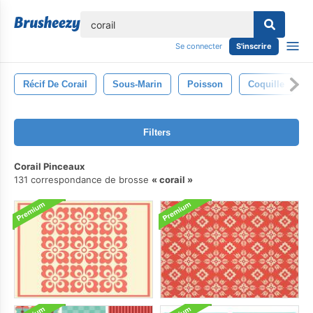
lose
Se connecter
S'inscrire
Récif De Corail
Sous-Marin
Poisson
Coquille
Filters
Corail Pinceaux
131 correspondance de brosse
corail