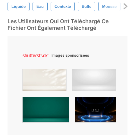
Liquide
Eau
Contexte
Bulle
Mousse
Con
Les Utilisateurs Qui Ont Téléchargé Ce
Fichier Ont Également Téléchargé
Images sponsorisées