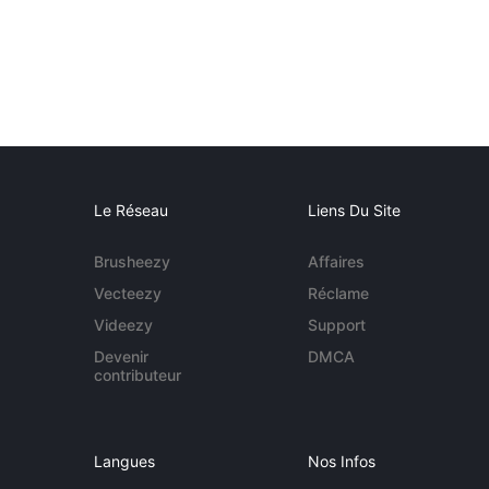
Le Réseau
Liens Du Site
Brusheezy
Affaires
Vecteezy
Réclame
Videezy
Support
Devenir
DMCA
contributeur
Langues
Nos Infos