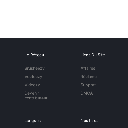
Le Réseau
Liens Du Site
Brusheezy
Affaires
Vecteezy
Réclame
Videezy
Support
Devenir
DMCA
contributeur
Langues
Nos Infos