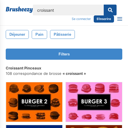
lose
Se connecter
S'inscrire
Déjeuner
Pain
Pâtisserie
Filters
Croissant Pinceaux
108 correspondance de brosse
croissant