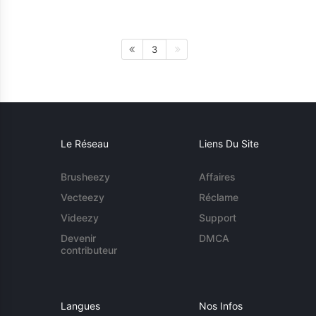
3
Le Réseau
Liens Du Site
Brusheezy
Affaires
Vecteezy
Réclame
Videezy
Support
Devenir
DMCA
contributeur
Langues
Nos Infos