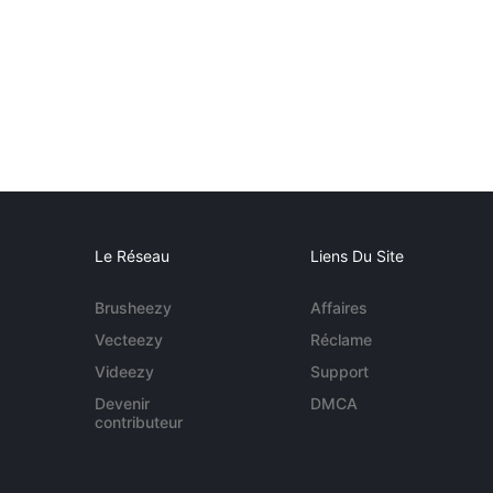
Le Réseau
Liens Du Site
Brusheezy
Affaires
Vecteezy
Réclame
Videezy
Support
Devenir
DMCA
contributeur