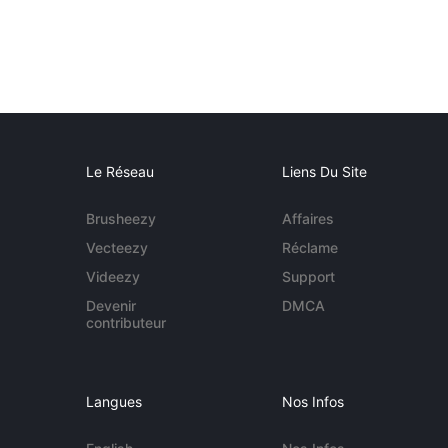
Le Réseau
Liens Du Site
Brusheezy
Affaires
Vecteezy
Réclame
Videezy
Support
Devenir
DMCA
contributeur
Langues
Nos Infos