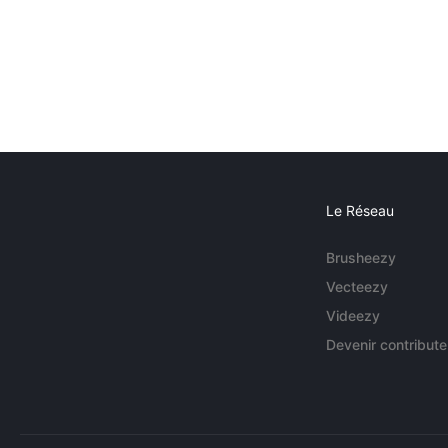
Le Réseau
Brusheezy
Vecteezy
Videezy
Devenir contribute