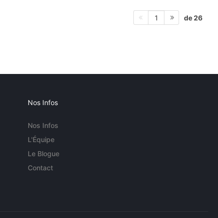
de 26
1
Nos Infos
Nos Infos
L'Équipe
Le Blogue
Contact