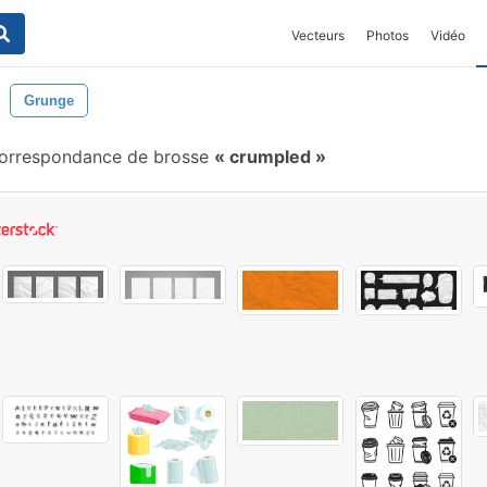
Vecteurs
Photos
Vidéo
Grunge
orrespondance de brosse
crumpled