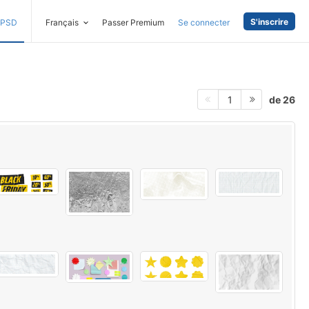
S'inscrire
PSD
Français
Passer Premium
Se connecter
de 26
1