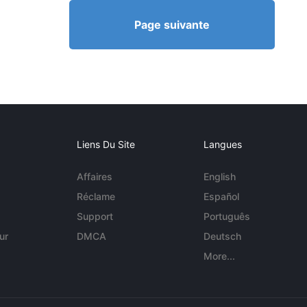
Page suivante
Liens Du Site
Langues
Affaires
English
Réclame
Español
Support
Português
ur
DMCA
Deutsch
More...