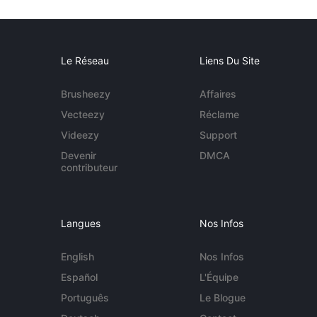
Le Réseau
Liens Du Site
Brusheezy
Affaires
Vecteezy
Réclame
Videezy
Support
Devenir
DMCA
contributeur
Langues
Nos Infos
English
Nos Infos
Español
L'Équipe
Português
Le Blogue