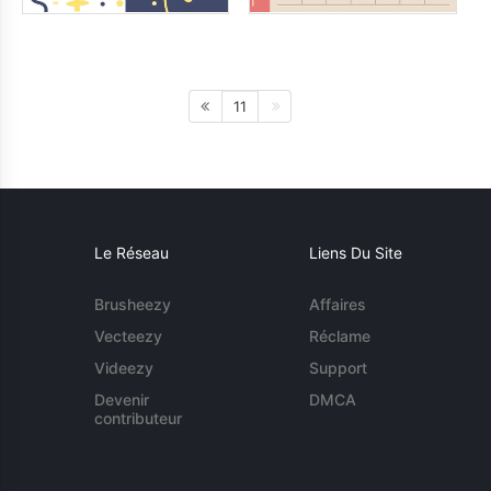
11
Le Réseau
Liens Du Site
Brusheezy
Affaires
Vecteezy
Réclame
Videezy
Support
Devenir
DMCA
contributeur