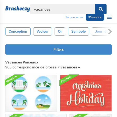
lose
Se connecter
S'inscrire
Conception
Vecteur
Or
Symbole
Journée
Filters
Vacances Pinceaux
963 correspondance de brosse
vacances