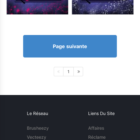
Page suivante
1
Le Réseau
Liens Du Site
Brusheezy
Affaires
Vecteezy
Réclame