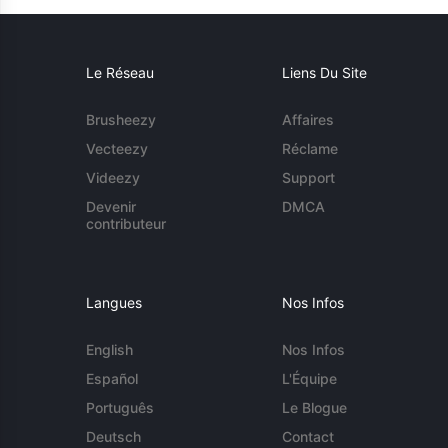
Le Réseau
Liens Du Site
Brusheezy
Affaires
Vecteezy
Réclame
Videezy
Support
Devenir
DMCA
contributeur
Langues
Nos Infos
English
Nos Infos
Español
L'Équipe
Português
Le Blogue
Deutsch
Contact