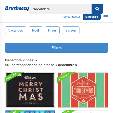
lose
Se connecter
S'inscrire
Vacances
Noël
Hiver
Saison
Filters
Decembre Pinceaux
901 correspondance de brosse
decembre