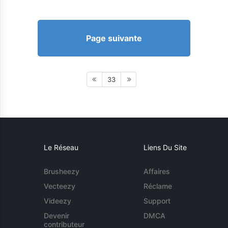
Page suivante
33
Le Réseau
Liens Du Site
Brusheezy
Affaires
Vecteezy
Réclame
Videezy
Support
Devenir
DMCA
contributeur