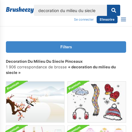
lose
Se connecter
S'inscrire
Filters
Decoration Du Milieu Du Siecle Pinceaux
1 906 correspondance de brosse
decoration du milieu du
siecle