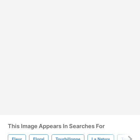
This Image Appears In Searches For
Fleur
Floral
Tourbillonne
La Nature
Tourbillo