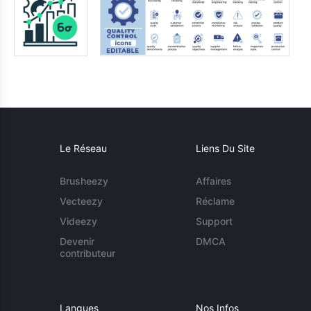
Le Réseau
Liens Du Site
Brusheezy
Affaires
Vecteezy
Réclame
Videezy
Support
Devenir
DMCA
contributeur
Langues
Nos Infos