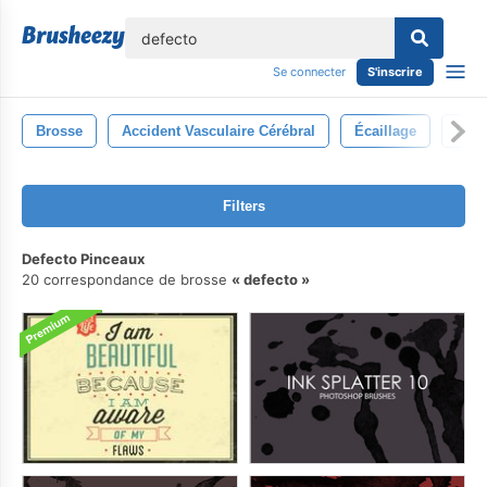
lose
Se connecter
S'inscrire
Brosse
Accident Vasculaire Cérébral
Écaillage
Défa
Filters
Defecto Pinceaux
20 correspondance de brosse
defecto