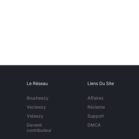
Le Réseau
Liens Du Site
Brusheezy
Affaires
Vecteezy
Réclame
Videezy
Support
Devenir
DMCA
contributeur