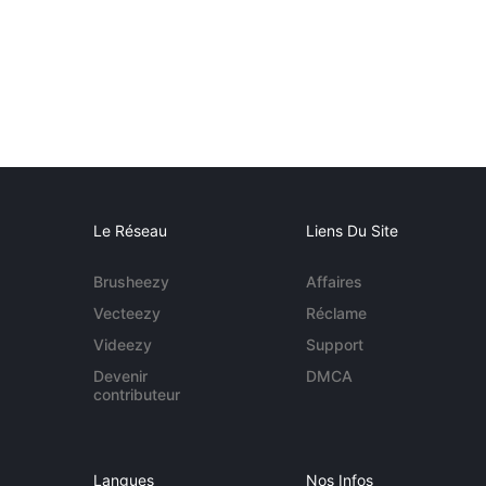
Le Réseau
Liens Du Site
Brusheezy
Affaires
Vecteezy
Réclame
Videezy
Support
Devenir
DMCA
contributeur
Langues
Nos Infos