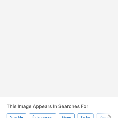
This Image Appears In Searches For
Speckle
Éclabousser
Grain
Tache
Pinceau