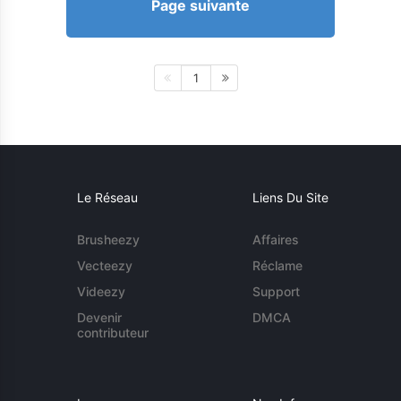
Page suivante
1
Le Réseau
Liens Du Site
Brusheezy
Affaires
Vecteezy
Réclame
Videezy
Support
Devenir
DMCA
contributeur