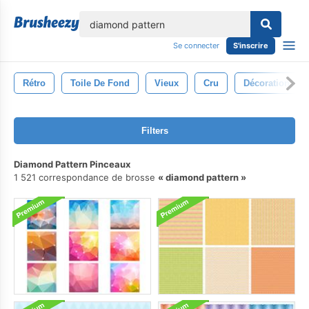
lose
Se connecter
S'inscrire
Rétro
Toile De Fond
Vieux
Cru
Décoration
Filters
Diamond Pattern Pinceaux
1 521 correspondance de brosse
diamond pattern