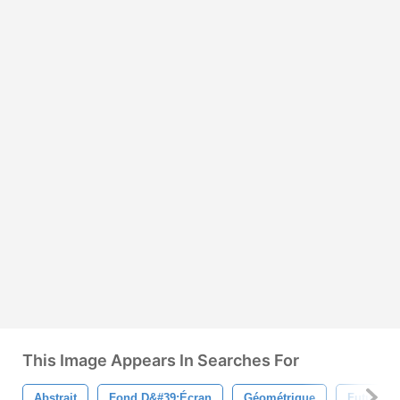
This Image Appears In Searches For
Abstrait
Fond D&#39;écran
Géométrique
Futuriste