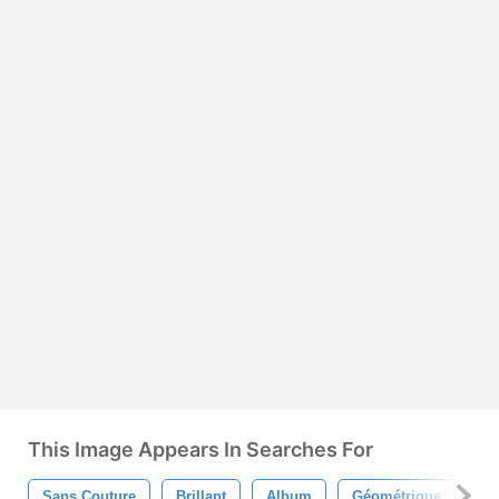
This Image Appears In Searches For
Sans Couture
Brillant
Album
Géométrique
Di