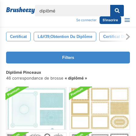
lose
Se connecter
S'inscrire
Certificat
L&#39;obtention Du Diplôme
Certificat D&#39;
Filters
Diplômé Pinceaux
46 correspondance de brosse
diplômé