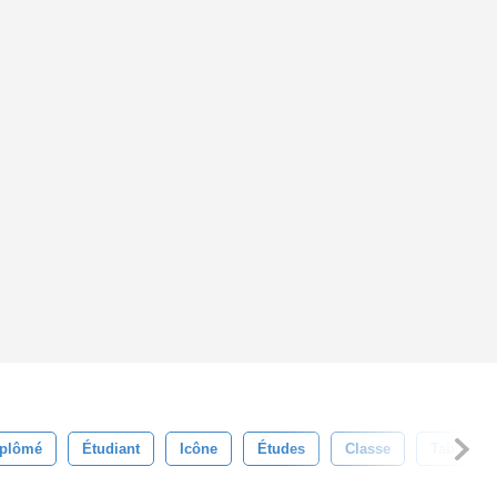
iplômé
Étudiant
Icône
Études
Classe
Tableau N