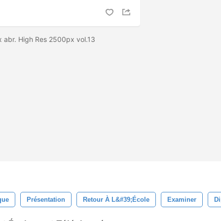
x abr. High Res 2500px vol.13
que
Présentation
Retour À L&#39;école
Examiner
D