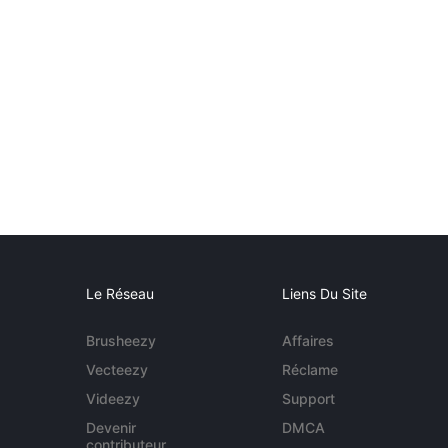
Le Réseau
Liens Du Site
Brusheezy
Affaires
Vecteezy
Réclame
Videezy
Support
Devenir
DMCA
contributeur