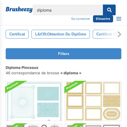
lose
Se connecter
S'inscrire
Certificat
L&#39;obtention Du Diplôme
Certificat D&#39;
Filters
Diploma Pinceaux
46 correspondance de brosse
diploma