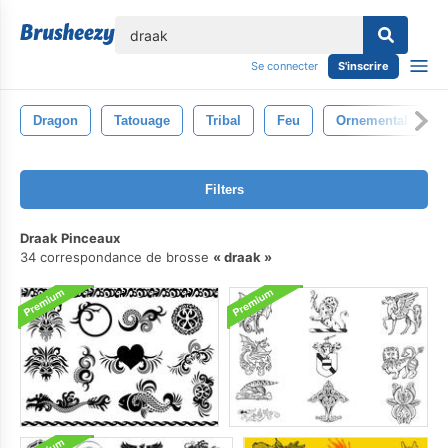
lose
Se connecter
S'inscrire
Dragon
Tatouage
Tribal
Feu
Ornemental
Filters
Draak Pinceaux
34 correspondance de brosse
draak