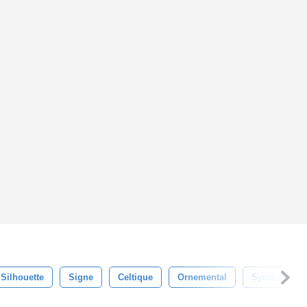
Silhouette
Signe
Celtique
Ornemental
Symbole