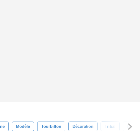
gne
Modèle
Tourbillon
Décoration
Tribal
Brosse