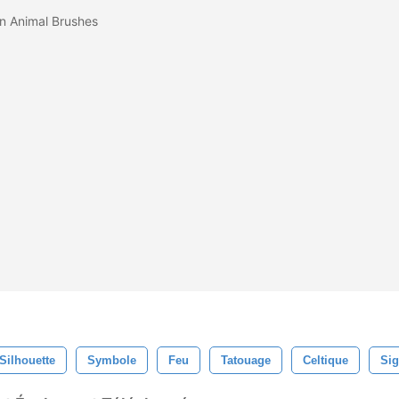
on Animal Brushes
Silhouette
Symbole
Feu
Tatouage
Celtique
Si