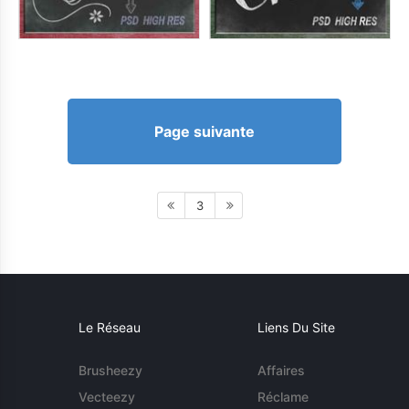
Page suivante
3
Le Réseau
Liens Du Site
Brusheezy
Affaires
Vecteezy
Réclame