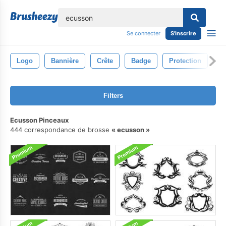
lose
Se connecter
S'inscrire
Logo
Bannière
Crête
Badge
Protection
Ve
Filters
Ecusson Pinceaux
444 correspondance de brosse
ecusson