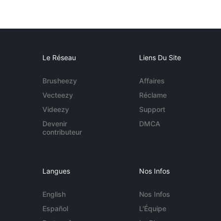
Le Réseau
Liens Du Site
Brusheezy
Affaires
Vecteezy
Réclame
Videezy
Support
Devenir
DMCA
contributeur
Langues
Nos Infos
English
Nos Infos
Español
L'Équipe