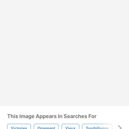
This Image Appears In Searches For
Victorien
Ornement
Vieux
Tourbillonne
Flora