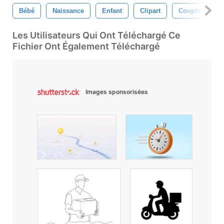
Bébé
Naissance
Enfant
Clipart
Couple
C
Les Utilisateurs Qui Ont Téléchargé Ce
Fichier Ont Également Téléchargé
Images sponsorisées