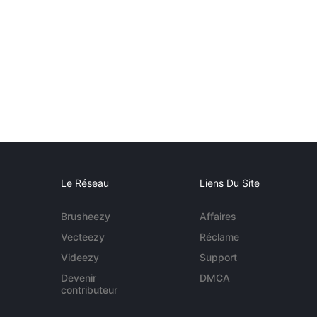
Le Réseau
Liens Du Site
Brusheezy
Affaires
Vecteezy
Réclame
Videezy
Support
Devenir
DMCA
contributeur