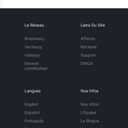
Le Réseau
Liens Du Site
Brusheezy
Affaires
Vecteezy
Réclame
Videezy
Support
Devenir
DMCA
contributeur
Langues
Nos Infos
English
Nos Infos
Español
L'Équipe
Português
Le Blogue