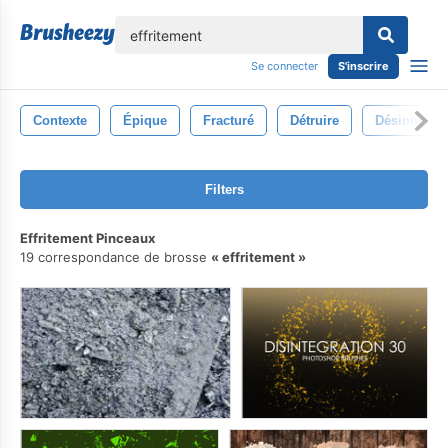
lose
Se connecter
S'inscrire
Contexte
Épique
Fracturé
Détruire
Désintégrer
Filters
Effritement Pinceaux
19 correspondance de brosse
effritement