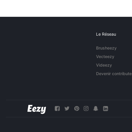
Le Réseau
Brusheezy
Vecteezy
Videezy
Devenir contribute