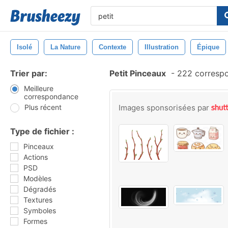
Isolé
La Nature
Contexte
Illustration
Épique
Trier par:
Petit Pinceaux
-
222 corresp
Meilleure
correspondance
Plus récent
Images sponsorisées par
Type de fichier :
Pinceaux
Actions
PSD
Modèles
Dégradés
Textures
Symboles
Formes