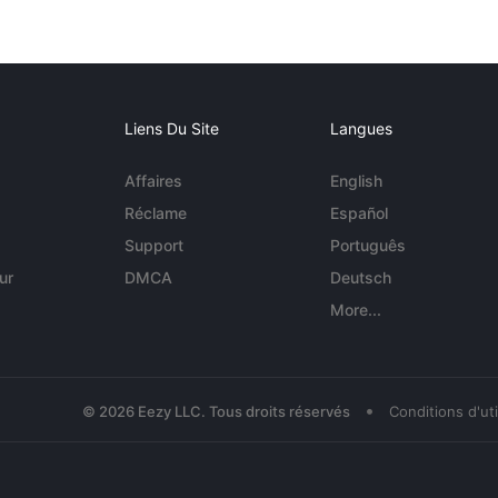
Liens Du Site
Langues
Affaires
English
Réclame
Español
Support
Português
ur
DMCA
Deutsch
More...
•
© 2026 Eezy LLC. Tous droits réservés
Conditions d'uti